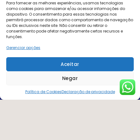
Para fornecer as melhores experiências, usamos tecnologias
como cookies para armazenar e/ou acessar informações do
dispositivo. O consentimento para essas tecnologias nos
permitirá processar dados como comportamento de navegação
ou IDs exclusivos neste site. Não consentir ou retirar o
consentimento pode afetar negativamente certos recursos e
Etapas Estratégicas para a
funções.
sua empresa se adequar a
Gerenciar opções
NR-1
Aceitar
1. Mapeamento dos
Negar
Riscos Psicossociais
Política de Cookies
Declaração de privacidade
Aplicamos instrumentos validados
para avaliar o clima organizacional,
o nível de estresse, sinais de
esgotamento e riscos como o
assédio moral.
Você recebe um panorama claro e